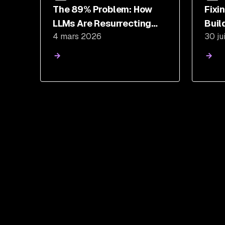
The 89% Problem: How
Fixi
LLMs Are Resurrecting
Buil
4 mars 2026
30 ju
the "Dormant Majority" of
for 
Open Source