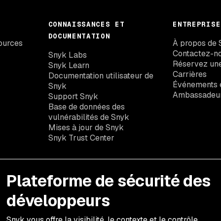
CONNAISSANCES ET
ENTREPRISE
DOCUMENTATION
ources
À propos de 
Contactez-n
Snyk Labs
Réservez un
Snyk Learn
Carrières
Documentation utilisateur de
Événements e
Snyk
Ambassadeu
Support Snyk
Base de données des
vulnérabilités de Snyk
Mises à jour de Snyk
Snyk Trust Center
Plateforme de sécurité des
développeurs
Snyk vous offre la visibilité, le contexte et le contrôle