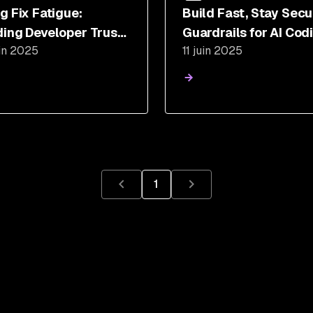
ng Fix Fatigue:
Build Fast, Stay Secu
ding Developer Trust
Guardrails for AI Cod
in 2025
11 juin 2025
Secure AI Code
Assistants
1