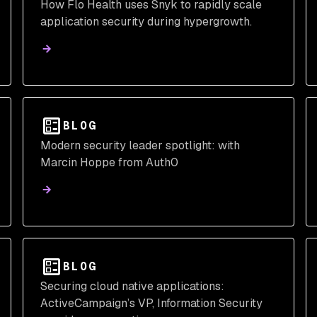
How Flo Health uses Snyk to rapidly scale
application security during hypergrowth.
BLOG
Modern security leader spotlight: with
Marcin Hoppe from Auth0
BLOG
Securing cloud native applications:
ActiveCampaign’s VP, Information Security