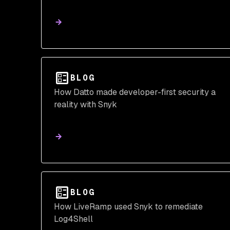
BLOG
How Datto made developer-first security a
reality with Snyk
BLOG
How LiveRamp used Snyk to remediate
Log4Shell