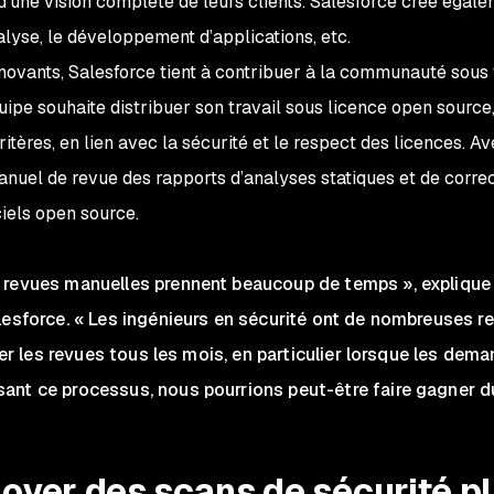
r d’une vision complète de leurs clients. Salesforce crée égal
alyse, le développement d’applications, etc.
innovants, Salesforce tient à contribuer à la communauté sous
ipe souhaite distribuer son travail sous licence open source,
itères, en lien avec la sécurité et le respect des licences. 
nuel de revue des rapports d’analyses statiques et de corre
iciels open source.
 revues manuelles prennent beaucoup de temps », explique
esforce. « Les ingénieurs en sécurité ont de nombreuses resp
lier les revues tous les mois, en particulier lorsque les d
ant ce processus, nous pourrions peut-être faire gagner d
oyer des scans de sécurité p