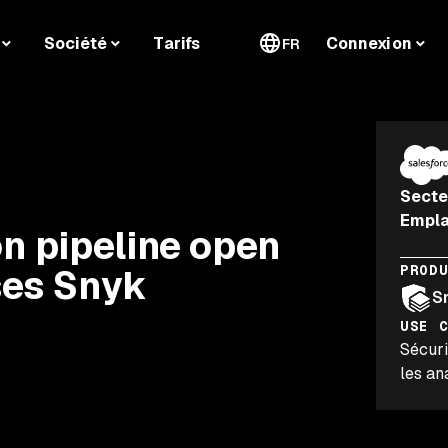
Société
Tarifs
Connexion
FR
Secte
Empl
on pipeline open
ses Snyk
PROD
S
USE 
Sécuri
les an