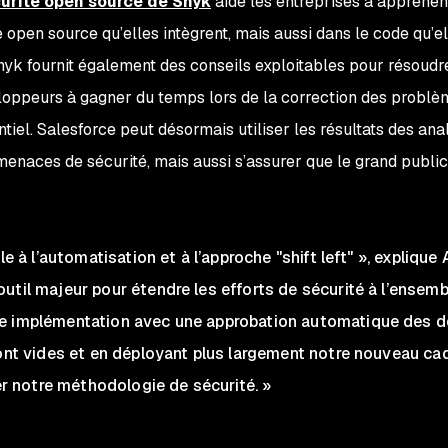
curité open source de Snyk
aide les entreprises à appréhen
e open source qu’elles intègrent, mais aussi dans le code qu’el
yk fournit également des conseils exploitables pour résoudr
eloppeurs à gagner du temps lors de la correction des problèm
entiel. Salesforce peut désormais utiliser les résultats des 
menaces de sécurité, mais aussi s’assurer que le grand public 
ble à l’automatisation et à l’approche "shift left" », expliq
til majeur pour étendre les efforts de sécurité à l’ensemble
e implémentation avec une approbation automatique des d
sont vides et en déployant plus largement notre nouveau ca
ier notre méthodologie de sécurité. »