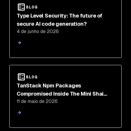
BLOG
Type Level Security: The future of
secure AI code generation?
4 de junho de 2026
BLOG
TanStack Npm Packages
Compromised Inside The Mini Shai
11 de maio de 2026
Hulud Supply Chain Attack