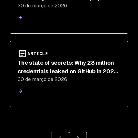
30 de março de 2026
Default
ARTICLE
The state of secrets: Why 28 million
credentials leaked on GitHub in 2025,
30 de março de 2026
and what to do about it