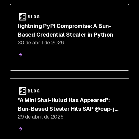
BLOG
lightning PyPI Compromise: A Bun-
Based Credential Stealer in Python
30 de abril de 2026
BLOG
"A Mini Shai-Hulud Has Appeared":
Bun-Based Stealer Hits SAP @cap-js
29 de abril de 2026
and mbt npm Packages