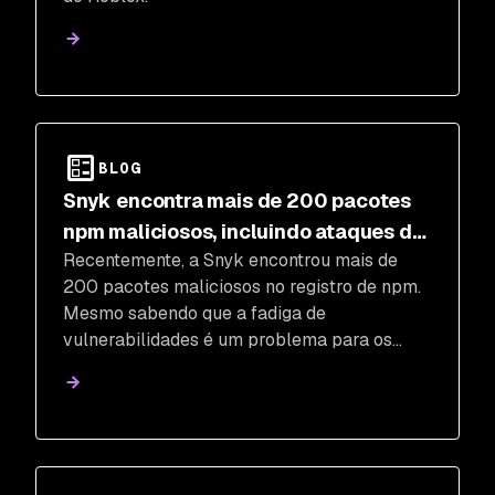
BLOG
Snyk encontra mais de 200 pacotes
npm maliciosos, incluindo ataques de
Recentemente, a Snyk encontrou mais de
confusão de dependência Cobalt
200 pacotes maliciosos no registro de npm.
Strike
Mesmo sabendo que a fadiga de
vulnerabilidades é um problema para os
desenvolvedores, este artigo não trata do
caso típico de typosquatting ou de pacotes
maliciosos aleatórios. Vamos relevar as
descobertas de ataques direcionados a
empresas e corporações que a Snyk