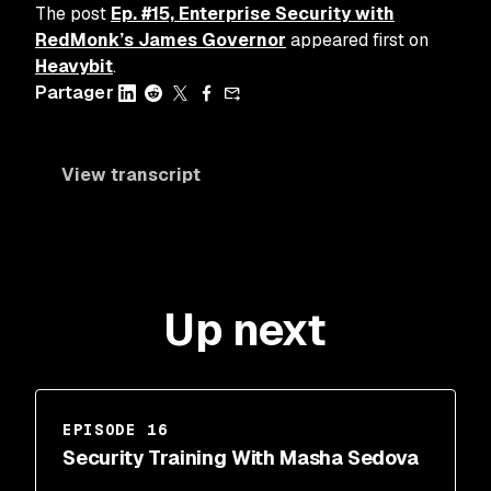
The post
Ep. #15, Enterprise Security with
RedMonk’s James Governor
appeared first on
Heavybit
.
Partager
View transcript
Up next
EPISODE 16
Security Training With Masha Sedova