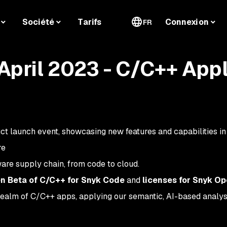
Société
Tarifs
Connexion
FR
pril 2023 - C/C++ Appl
ct launch event, showcasing new features and capabilities i
re
are supply chain, from code to cloud.
n Beta of C/C++ for Snyk Code
and
licenses for Snyk O
realm of C/C++ apps, applying our semantic, AI-based analysi