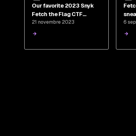
Our favorite 2023 Snyk
Fetc
Fetch the Flag CTF
snea
21 novembre 2023
6 se
writeups from the
community