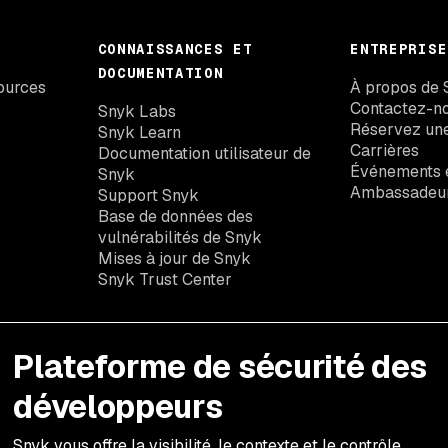
CONNAISSANCES ET
ENTREPRISE
DOCUMENTATION
ources
À propos de 
Contactez-n
Snyk Labs
Réservez un
Snyk Learn
Carrières
Documentation utilisateur de
Événements e
Snyk
Ambassadeu
Support Snyk
Base de données des
vulnérabilités de Snyk
Mises à jour de Snyk
Snyk Trust Center
Plateforme de sécurité des
développeurs
Snyk vous offre la visibilité, le contexte et le contrôle