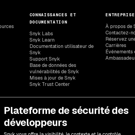
CONNAISSANCES ET
ENTREPRISE
DOCUMENTATION
ources
À propos de 
Contactez-n
Snyk Labs
Réservez un
Snyk Learn
Carrières
Documentation utilisateur de
Événements e
Snyk
Ambassadeu
Support Snyk
Base de données des
vulnérabilités de Snyk
Mises à jour de Snyk
Snyk Trust Center
Plateforme de sécurité des
développeurs
Snyk vous offre la visibilité, le contexte et le contrôle