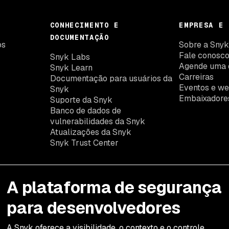
CONHECIMENTO E
EMPRESA E 
DOCUMENTAÇÃO
os
Sobre a Sny
Fale conosc
Snyk Labs
Agende uma 
Snyk Learn
Carreiras
Documentação para usuários da
Eventos e we
Snyk
Embaixadore
Suporte da Snyk
Banco de dados de
vulnerabilidades da Snyk
Atualizações da Snyk
Snyk Trust Center
A plataforma de segurança
para desenvolvedores
A Snyk oferece a visibilidade, o contexto e o controle