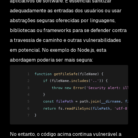
aplicativos de software. É essencial sanitizar
adequadamente as entradas dos usuários ou usar
abstrações seguras oferecidas por linguagens,
bibliotecas ou frameworks para se defender contra
a travessia de caminho e outras vulnerabilidades
em potencial. No exemplo do Node.js, esta
abordagem poderia ser mais segura:
1
function
 getFileSafe
(
fileName
) {
2
    if
 (
fileName
.
includes
(
'..'
)) {
3
        throw
 new
 Error
(
'Security alert: illegal
4
    }
5
    const
 filePath
 =
 path
.
join
(
__dirname
, 
fileNa
6
    return
 fs
.
readFileSync
(
filePath
, 
'utf-8'
);
7
}
No entanto, o código acima continua vulnerável a