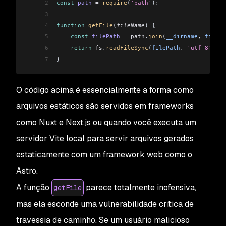
2
const
 path
 =
 require
(
'path'
);
3
4
function
 getFile
(
fileName
) {
5
    const
 filePath
 =
 path
.
join
(
__dirname
, 
fileNa
6
    return
 fs
.
readFileSync
(
filePath
, 
'utf-8'
);
7
}
O código acima é essencialmente a forma como
arquivos estáticos são servidos em frameworks
como Nuxt e Next.js ou quando você executa um
servidor Vite local para servir arquivos gerados
estaticamente com um framework web como o
Astro.
A função
parece totalmente inofensiva,
getFile
mas ela esconde uma vulnerabilidade crítica de
travessia de caminho. Se um usuário malicioso