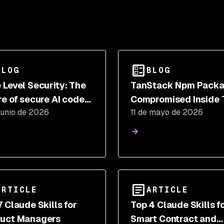
BLOG
BLOG
 Level Security: The
TanStack Npm Pack
re of secure AI code
Compromised Inside 
junio de 2026
11 de mayo de 2026
ration?
Mini Shai Hulud Supp
Chain Attack
ARTICLE
ARTICLE
7 Claude Skills for
Top 4 Claude Skills f
uct Managers
Smart Contract and