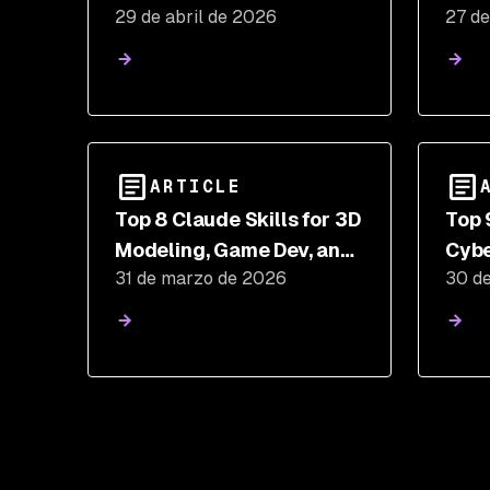
29 de abril de 2026
27 de
Stealer Hits SAP @cap-js
and mbt npm Packages
ARTICLE
Top 8 Claude Skills for 3D
Top 
Modeling, Game Dev, and
Cybe
31 de marzo de 2026
30 d
Shader Programming
and 
Sca