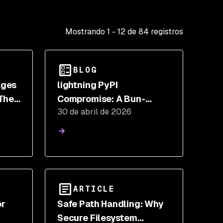
Mostrando
1
-
12
de
84
registros
BLOG
ages
lightning PyPI
The
Compromise: A Bun-
30 de abril de 2026
ly
Based Credential Stealer
in Python
ARTICLE
or
Safe Path Handling: Why
Secure Filesystem