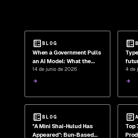
BLOG
When a Government Pulls
Type
an AI Model: What the
futu
14 de junio de 2026
4 de 
Fable 5 and Mythos 5
gene
Suspension Means for
Security Teams
BLOG
"A Mini Shai-Hulud Has
Top 
Appeared": Bun-Based
Prod