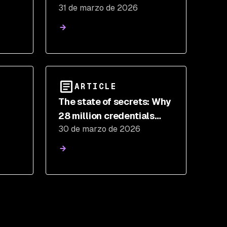
31 de marzo de 2026
rs
Operations Are Harder
Than You Think
ARTICLE
The state of secrets: Why
28 million credentials
30 de marzo de 2026
at
leaked on GitHub in 2025,
and what to do about it