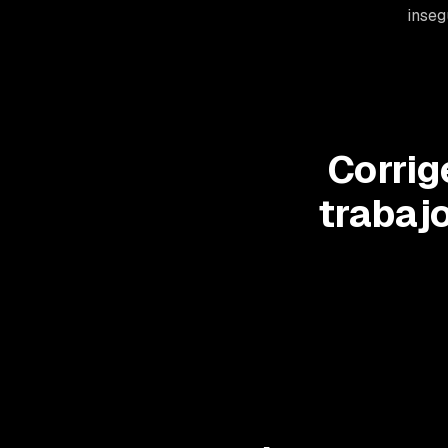
inseg
Corrig
trabaj