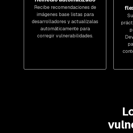
Recibe recomendaciones de
fle
imágenes base listas para
Su
desarrolladores y actualízalas
práct
automáticamente para
p
corregir vulnerabilidades.
Dev
pa
cont
L
vuln