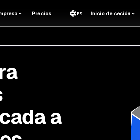
mpresa
Precios
Inicio de sesión
ES
ra
s
ocada a
res