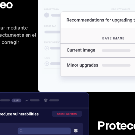
neo
nar mediante
ectamente en el
 corregir
Protec