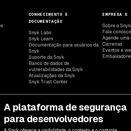
CONHECIMENTO E
EMPRESA E 
DOCUMENTAÇÃO
os
Sobre a Sny
Fale conosc
Snyk Labs
Agende uma 
Snyk Learn
Carreiras
Documentação para usuários da
Eventos e we
Snyk
Embaixadore
Suporte da Snyk
Banco de dados de
vulnerabilidades da Snyk
Atualizações da Snyk
Snyk Trust Center
A plataforma de segurança
para desenvolvedores
A Snyk oferece a visibilidade, o contexto e o controle