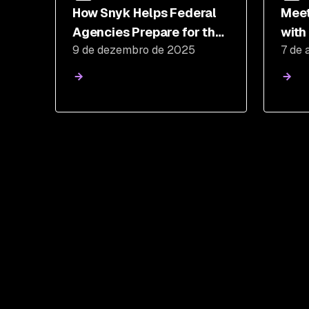
How Snyk Helps Federal
Meet
Agencies Prepare for the
with
9 de dezembro de 2025
7 de 
Genesis Mission Era of AI-
Fede
Driven Science
Sny