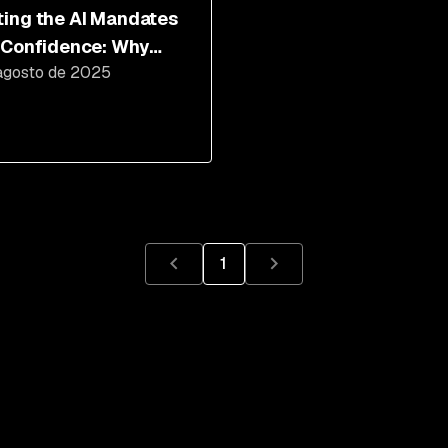
ing the AI Mandates
 Confidence: Why
agosto de 2025
ral Teams Trust
k
1