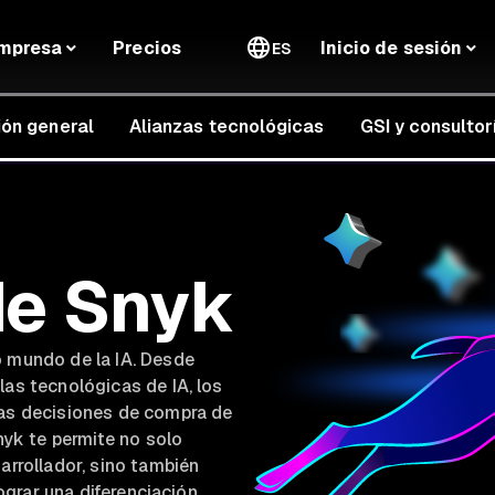
mpresa
Precios
Inicio de sesión
ES
ión general
Alianzas tecnológicas
GSI y consultor
de Snyk
o mundo de la IA. Desde
las tecnológicas de IA, los
las decisiones de compra de
nyk te permite no solo
arrollador, sino también
lograr una diferenciación