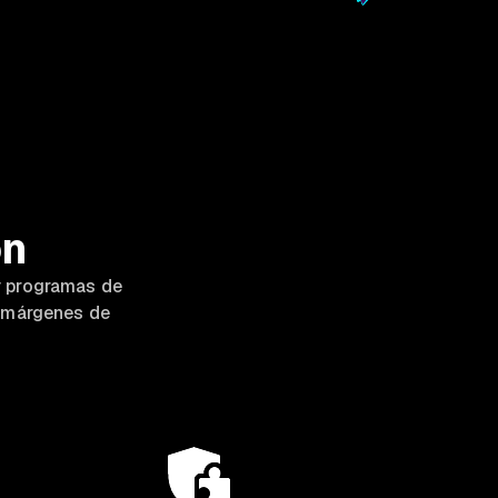
ón
y programas de
s márgenes de