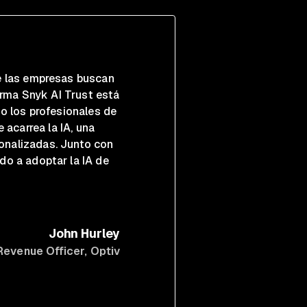
e las empresas buscan
orma Snyk AI Trust está
o los profesionales de
 acarrea la IA, una
sonalizadas. Junto con
o a adoptar la IA de
John Hurley
Revenue Officer
, Optiv