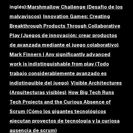
inglés):
Marshmallow Challenge (Desafío de los
malvaviscos)
,
Innovation Games: Creating
Breakthrough Products Through Collaborative
Play (Juegos de innovación: crear productos
de avanzada mediante el juego colaborativo)
,
Mark Finnern | Any significantly advanced
work is indistinguishable from play (Todo
trabajo considerablemente avanzado es
indistinguible del juego)
,
Visible Architectures
(Arquitecturas visibles)
,
How Big Tech Runs
Tech Projects and the Curious Absence of
Scrum (Cómo los gigantes tecnológicos
ejecutan proyectos de tecnología y la curiosa
ausencia de scrum)