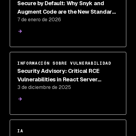
Secure by Default: Why Snyk and
Augment Code are the New Standard
7 de enero de 2026
for AI Development
INFORMACIÓN SOBRE VULNERABILIDAD
Security Advisory: Critical RCE
Vulnerabilities in React Server
3 de diciembre de 2025
Components (CVE-2025-55182)
IA