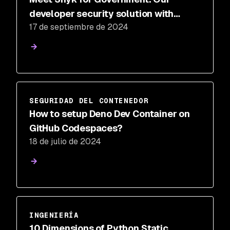
developer security solution with
17 de septiembre de 2024
FedRAMP ATO
SEGURIDAD DEL CONTENEDOR
How to setup Deno Dev Container on
GitHub Codespaces?
18 de julio de 2024
INGENIERÍA
10 Dimensions of Python Static