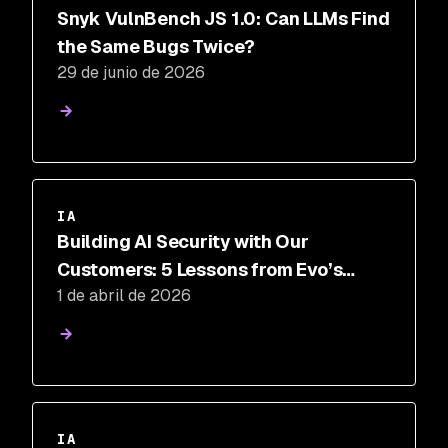
Snyk VulnBench JS 1.0: Can LLMs Find
the Same Bugs Twice?
29 de junio de 2026
IA
Building AI Security with Our
Customers: 5 Lessons from Evo’s
1 de abril de 2026
Design Partner Program
IA