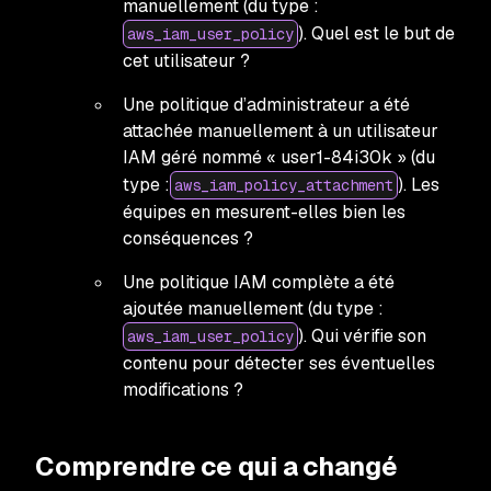
manuellement (du type :
). Quel est le but de
aws_iam_user_policy
cet utilisateur ?
Une politique d’administrateur a été
attachée manuellement à un utilisateur
IAM géré nommé « user1-84i30k » (du
type :
). Les
aws_iam_policy_attachment
équipes en mesurent-elles bien les
conséquences ?
Une politique IAM complète a été
ajoutée manuellement (du type :
). Qui vérifie son
aws_iam_user_policy
contenu pour détecter ses éventuelles
modifications ?
Comprendre ce qui a changé