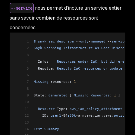
nous permet d’inclure un service entier
--service
sans savoir combien de ressources sont
concernées.
1
$
 snyk
 iac
 describe
 --
only
-
managed
 --
service
=
aws
2
Snyk
 Scanning
 Infrastructure
 As
 Code
 Discrepanci
3
4
  Info:    
Resources
 under
 IaC
, 
but
 different
 to
5
  Resolve: 
Reapply
 IaC
 resources
 or
 update
 into
 
6
7
Missing
 resources: 
1
8
9
State: 
Generated
 [
 Missing
 Resources
: 
1
 ]
10
11
  Resource
 Type: 
aws_iam_policy_attachment
12
    ID: 
user1
-
84
i30k
-
arn:aws:iam::aws:
policy
/
Rea
13
14
Test
 Summary