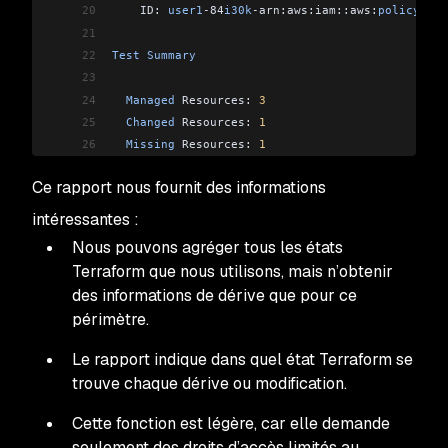
20
    ID: 
user1
-
84
i30k
-
arn:aws:iam::aws:
policy
/
Rea
21
22
Test
 Summary
23
24
  Managed
 Resources: 
3
25
  Changed
 Resources: 
1
26
  Missing
 Resources: 
1
27
Ce rapport nous fournit des informations
28
  IaC
 Coverage: 
75
%
intéressantes :
Nous pouvons agréger tous les états
Terraform que nous utilisons, mais n’obtenir
des informations de dérive que pour ce
périmètre.
Le rapport indique dans quel état Terraform se
trouve chaque dérive ou modification.
Cette fonction est légère, car elle demande
seulement des droits d’accès limités au