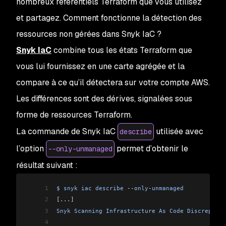
nombreux référentiels Terraform que vous utilisez
et partagez. Comment fonctionne la détection des
ressources non gérées dans Snyk IaC ?
Snyk IaC
combine tous les états Terraform que
vous lui fournissez en une carte agrégée et la
compare à ce qu’il détectera sur votre compte AWS.
Les différences sont des dérives, signalées sous
forme de ressources Terraform.
La commande de Snyk IaC
utilisée avec
describe
l’option
permet d’obtenir le
--only-unmanaged
résultat suivant :
1
$
 snyk
 iac
 describe
 --
only
-
unmanaged
2
[...]
3
Snyk
 Scanning
 Infrastructure
 As
 Code
 Discrepanci
4