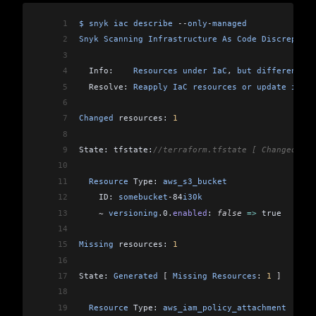
1
$
 snyk
 iac
 describe
 --
only
-
managed
2
Snyk
 Scanning
 Infrastructure
 As
 Code
 Discrepanci
3
4
  Info:    
Resources
 under
 IaC
, 
but
 different
 to
5
  Resolve: 
Reapply
 IaC
 resources
 or
 update
 into
 
6
7
Changed
 resources: 
1
8
9
State: tfstate:
//terraform.tfstate [ Changed Res
10
11
  Resource
 Type: 
aws_s3_bucket
12
    ID: 
somebucket
-
84
i30k
13
    ~
 versioning
.0.
enabled
: 
false
 =>
 true
14
15
Missing
 resources: 
1
16
17
State: 
Generated
 [
 Missing
 Resources
: 
1
 ]
18
19
  Resource
 Type: 
aws_iam_policy_attachment