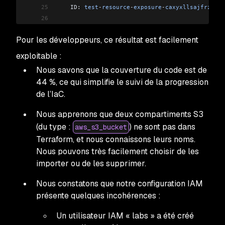
25
    ID: 
test
-
resource
-
exposure
-
caxyxllsajfrzbwe
26
27
Test
 Summary
Pour les développeurs, ce résultat est facilement
28
29
  Managed
 Resources: 
4
exploitable :
30
  Unmanaged
 Resources: 
5
Nous savons que la couverture du code est de
31
44 %, ce qui simplifie le suivi de la progression
32
  IaC
 Coverage: 
44
%
de l’IaC.
Nous apprenons que deux compartiments S3
(du type :
) ne sont pas dans
aws_s3_bucket
Terraform, et nous connaissons leurs noms.
Nous pouvons très facilement choisir de les
importer ou de les supprimer.
Nous constatons que notre configuration IAM
présente quelques incohérences :
Un utilisateur IAM « labs » a été créé