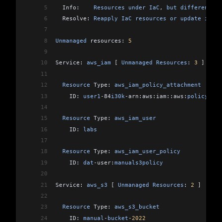
5
  Info:    
Resources
 under
 IaC
, 
but
 different
 to
6
  Resolve: 
Reapply
 IaC
 resources
 or
 update
 into
 
7
8
Unmanaged
 resources: 
5
9
10
Service: 
aws_iam
 [
 Unmanaged
 Resources
: 
3
 ]
11
12
  Resource
 Type: 
aws_iam_policy_attachment
13
    ID: 
user1
-
84
i30k
-
arn:aws:iam::aws:
policy
/
Adm
14
15
  Resource
 Type: 
aws_iam_user
16
    ID: 
labs
17
18
  Resource
 Type: 
aws_iam_user_policy
19
    ID: 
dat
-
user:
manuals3policy
20
21
Service: 
aws_s3
 [
 Unmanaged
 Resources
: 
2
 ]
22
23
  Resource
 Type: 
aws_s3_bucket
24
    ID: 
manual
-
bucket
-
2022