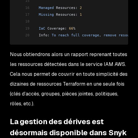
15
16
  Managed
 Resources: 
2
17
  Missing
 Resources: 
1
18
19
  IaC
 Coverage: 
66
%
20
  Info: 
To
 reach
 full
 coverage
, 
remove
 resources
Nous obtiendrons alors un rapport reprenant toutes
les ressources détectées dans le service IAM AWS.
Cela nous permet de couvrir en toute simplicité des
dizaines de ressources Terraform en une seule fois
(clés d’accès, groupes, pièces jointes, politiques,
rôles, etc.).
La gestion des dérives est
désormais disponible dans Snyk