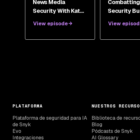
News Media
Combattin
Security With Kate
Security Bu
Whalen
With Stu Hir
View episode
View episod
PLATAFORMA
NUESTROS RECURSO
Plataforma de seguridad para IA
Biblioteca de recurs
de Snyk
Blog
Evo
Pódcasts de Snyk
Integraciones
AI Glossary