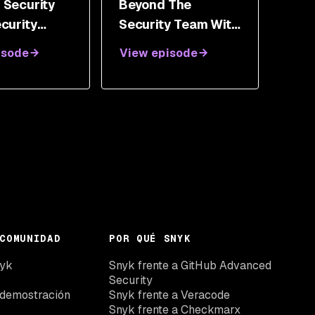
 Security
Beyond The
ecurity
Security Team With
y With
Julien Vehent
isode
View episode
 Hanley
COMUNIDAD
POR QUÉ SNYK
nyk
Snyk frente a GitHub Advanced
Security
 demostración
Snyk frente a Veracode
Snyk frente a Checkmarx