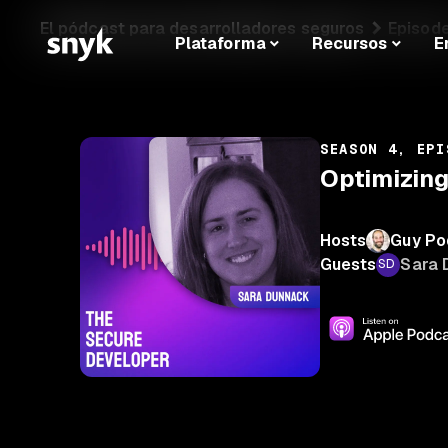
El pódcast para desarrolladores seguros
Episode
Plataforma
Recursos
E
SEASON 4, EPI
Optimizin
Hosts
Guy Po
Guests
Sara 