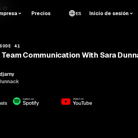
 41
mpresa
Precios
Inicio de sesión
ES
SODE 41
g Team Communication With Sara Dunn
djarny
Dunnack