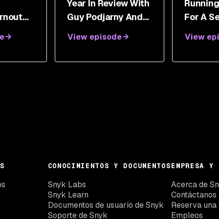
g
Year In Review With
Running
rnout
Guy Podjarny And
For A S
st
Simon Maple
Compan
e
View episode
View ep
Michael
S
CONOCIMIENTOS Y DOCUMENTOS
EMPRESA Y 
os
Snyk Labs
Acerca de S
Snyk Learn
Contáctanos
Documentos de usuario de Snyk
Reserva una
Soporte de Snyk
Empleos