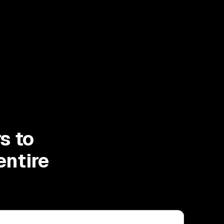
s to
entire