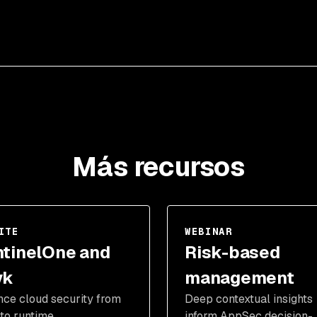
Más recursos
ITE
WEBINAR
tinelOne and
Risk-based
yk
management
ce cloud security from
Deep contextual insights
 to runtime.
inform AppSec decision-