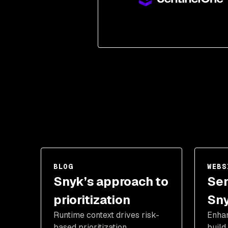
BLOG
WEBS
Snyk’s approach to
Sen
prioritization
Sn
Runtime context drives risk-
Enhan
based prioritization.
build