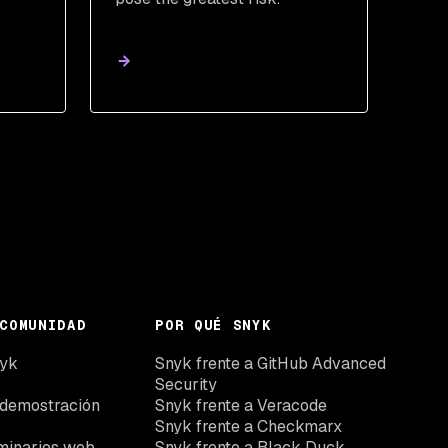
COMUNIDAD
POR QUÉ SNYK
nyk
Snyk frente a GitHub Advanced
Security
 demostración
Snyk frente a Veracode
Snyk frente a Checkmarx
minarios web
Snyk frente a Black Duck