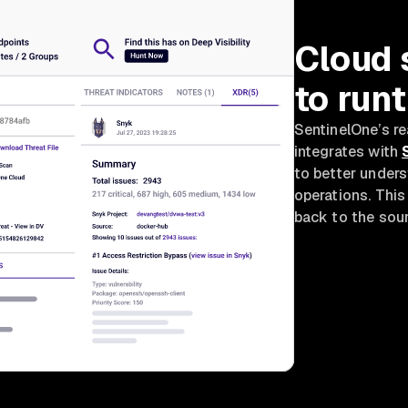
Cloud 
to run
SentinelOne’s r
integrates with
to better unders
operations. This
back to the sour