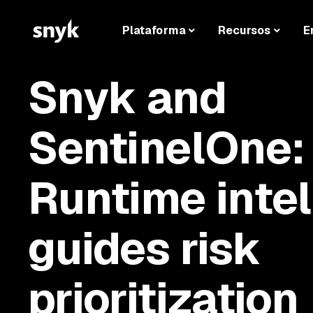
Plataforma
Recursos
E
Snyk and
SentinelOne:
Runtime intel
guides risk
prioritization