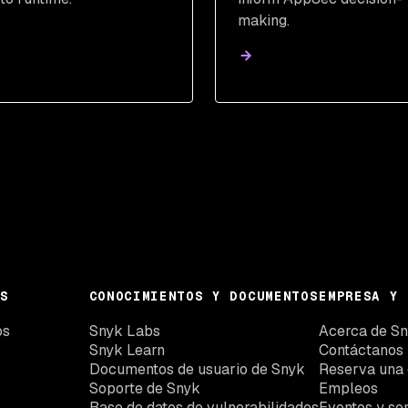
making.
S
CONOCIMIENTOS Y DOCUMENTOS
EMPRESA Y 
os
Snyk Labs
Acerca de S
Snyk Learn
Contáctanos
Documentos de usuario de Snyk
Reserva una
Soporte de Snyk
Empleos
Base de datos de vulnerabilidades
Eventos y se