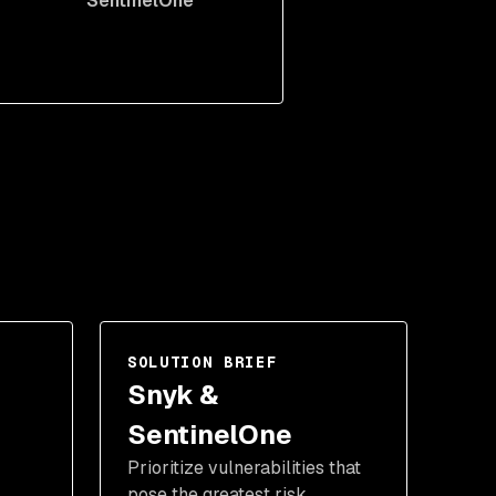
SentinelOne
SOLUTION BRIEF
Snyk &
SentinelOne
Prioritize vulnerabilities that
pose the greatest risk.