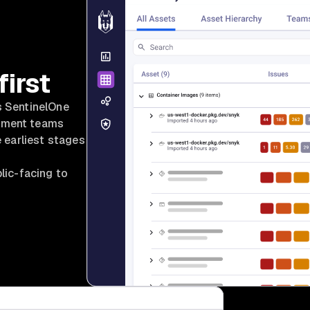
first
ts SentinelOne
opment teams
e earliest stages
blic-facing to