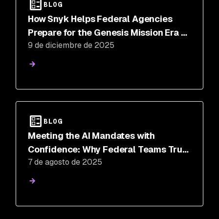
BLOG
How Snyk Helps Federal Agencies
Prepare for the Genesis Mission Era of
9 de diciembre de 2025
AI-Driven Science
BLOG
Meeting the AI Mandates with
Confidence: Why Federal Teams Trust
7 de agosto de 2025
Snyk