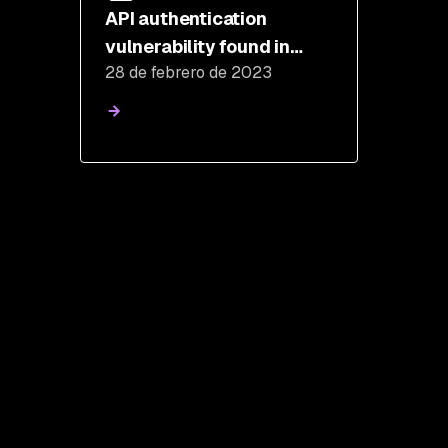
API authentication
vulnerability found in
28 de febrero de 2023
Snyk Kubernetes
integration (CVE-2023-
1065)