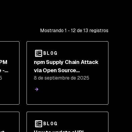
Mostrando
1
-
12
de
13
registros
BLOG
NPM
npm Supply Chain Attack
 -
via Open Source
5
8 de septiembre de 2025
ain
maintainer compromise
BLOG