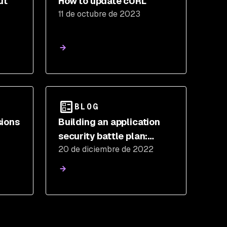
ut
How to update cURL
11 de octubre de 2023
uld!
BLOG
sions
Building an application
security battle plan:
20 de diciembre de 2022
Home Alone edition