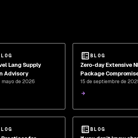
BLOG
BLOG
vel Lang Supply
Zero-day Extensive 
n Advisory
Package Compromise
e mayo de 2026
15 de septiembre de 202
Shai Hulud Supply Ch
Attack
BLOG
BLOG