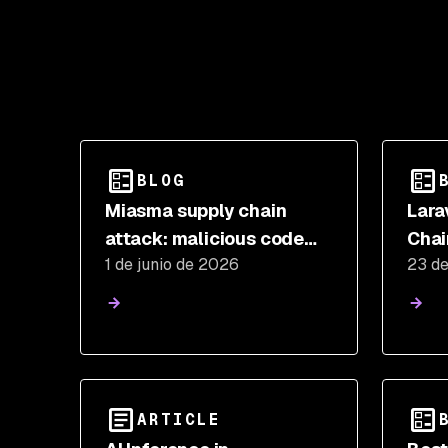
BLOG
Miasma supply chain
Lara
attack: malicious code
Chai
1 de junio de 2026
23 d
found in @redhat-cloud-
services npm packages
ARTICLE