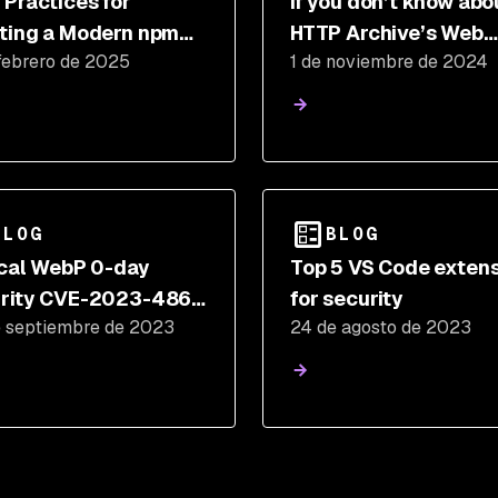
 Practices for
If you don’t know abo
ting a Modern npm
HTTP Archive’s Web
febrero de 2025
1 de noviembre de 2024
age with Security in
Almanac yet, you sho
d
BLOG
BLOG
ical WebP 0-day
Top 5 VS Code exten
rity CVE-2023-4863
for security
e septiembre de 2023
24 de agosto de 2023
cts wider software
system