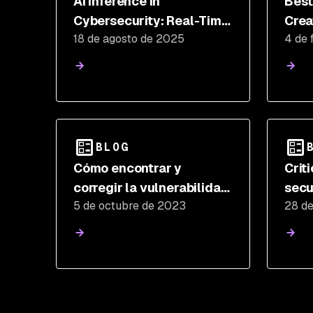
AI Inference in
Best
Cybersecurity: Real-Time
Crea
18 de agosto de 2025
4 de 
Threat Detection at Scale
Pack
Min
BLOG
Cómo encontrar y
Crit
corregir la vulnerabilidad
secu
5 de octubre de 2023
28 d
crítica de día cero de
impa
WebP CVE-2023-4863
eco