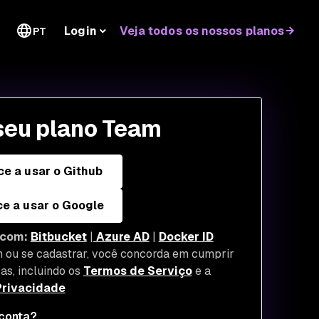
Login
Veja todos os nossos planos
PT
 seu plano Team
e a usar o Github
e a usar o Google
 com:
Bitbucket
|
Azure AD
|
Docker ID
n ou se cadastrar, você concorda em cumprir
cas, incluindo os
Termos de Serviço
e a
Privacidade
conta?