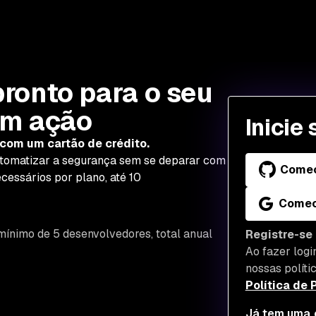
ronto para o seu
em ação
Inicie
com um cartão de crédito.
utomatizar a segurança sem se deparar com
Comec
cessários por plano, até 10
Comec
mínimo de 5 desenvolvedores, total anual
Registre-se
Ao fazer logi
nossas políti
Política de 
Já tem uma 