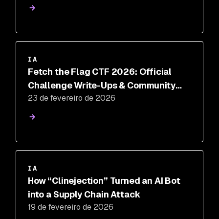
IA
Fetch the Flag CTF 2026: Official
Challenge Write-Ups & Community
23 de fevereiro de 2026
Highlights
IA
How “Clinejection” Turned an AI Bot
into a Supply Chain Attack
19 de fevereiro de 2026