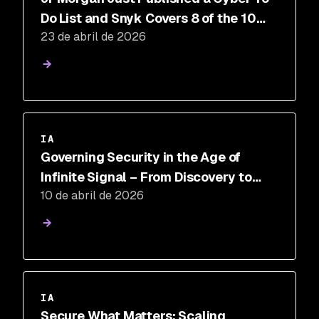
Do List and Snyk Covers 8 of the 10
23 de abril de 2026
Items. How do you stack up?
IA
Governing Security in the Age of
Infinite Signal – From Discovery to
10 de abril de 2026
Control
IA
Secure What Matters: Scaling