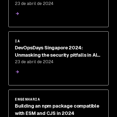
23 de abril de 2024
melhor
IA
DevOpsDays Singapore 2024:
Unmasking the security pitfalls in AI-
23 de abril de 2024
generated code
ENGENHARIA
Building an npm package compatible
with ESM and CJS in 2024