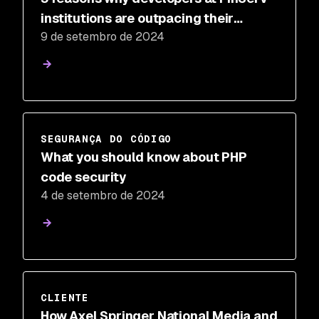
institutions are outpacing their
9 de setembro de 2024
security teammates
SEGURANÇA DO CÓDIGO
What you should know about PHP
code security
4 de setembro de 2024
CLIENTE
How Axel Springer National Media and