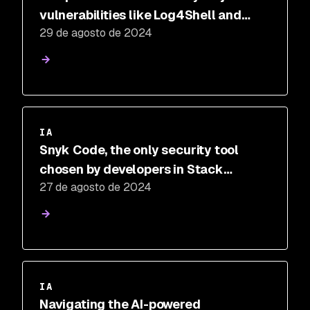
vulnerabilities like Log4Shell and
29 de agosto de 2024
Spring4Shell remain significant
IA
Snyk Code, the only security tool
chosen by developers in Stack
27 de agosto de 2024
Overflow's 2024 AI Search and
Developer Tools survey
IA
Navigating the AI-powered