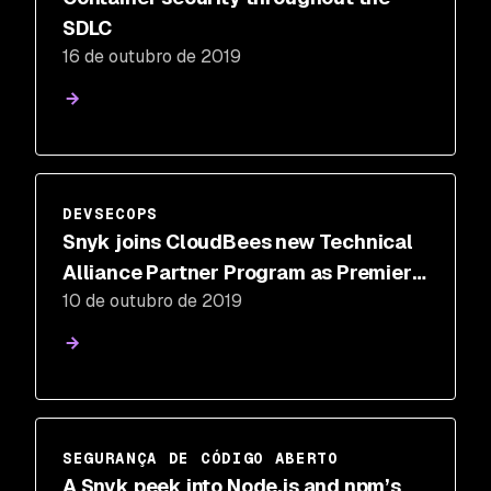
SDLC
16 de outubro de 2019
DEVSECOPS
Snyk joins CloudBees new Technical
Alliance Partner Program as Premier
10 de outubro de 2019
launch member
SEGURANÇA DE CÓDIGO ABERTO
A Snyk peek into Node.js and npm’s