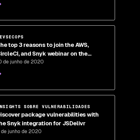
EVSECOPS
he top 3 reasons to join the AWS,
ircleCI, and Snyk webinar on the
0 de junho de 2020
evSecOps journey
NSIGHTS SOBRE VULNERABILIDADES
iscover package vulnerabilities with
he Snyk integration for JSDelivr
 de junho de 2020