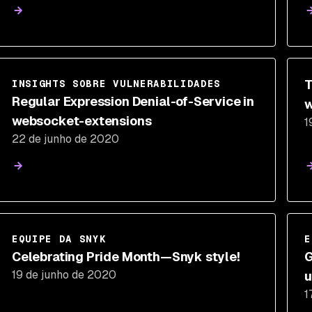
T
INSIGHTS SOBRE VULNERABILIDADES
Regular Expression Denial-of-Service in
w
websocket-extensions
1
22 de junho de 2020
EQUIPE DA SNYK
E
Celebrating Pride Month—Snyk style!
G
19 de junho de 2020
u
1