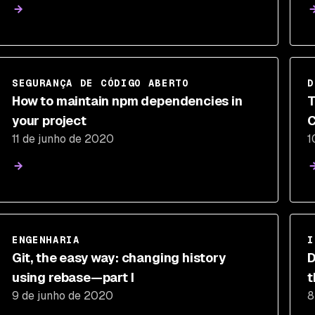
SEGURANÇA DE CÓDIGO ABERTO
D
How to maintain npm dependencies in
T
your project
C
11 de junho de 2020
1
D
ENGENHARIA
I
Git, the easy way: changing history
D
using rebase—part I
t
9 de junho de 2020
8