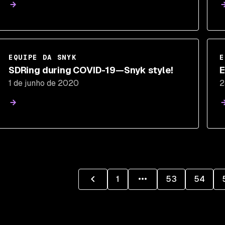
EQUIPE DA SNYK
E
SDRing during COVID-19—Snyk style!
E
1 de junho de 2020
2
1
53
54