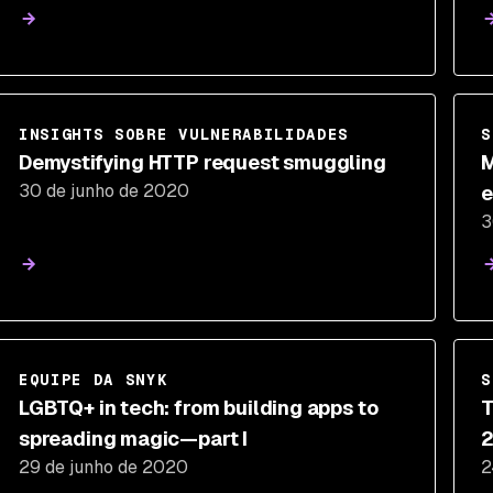
INSIGHTS SOBRE VULNERABILIDADES
S
Demystifying HTTP request smuggling
M
30 de junho de 2020
e
3
EQUIPE DA SNYK
S
LGBTQ+ in tech: from building apps to
T
spreading magic—part I
29 de junho de 2020
2