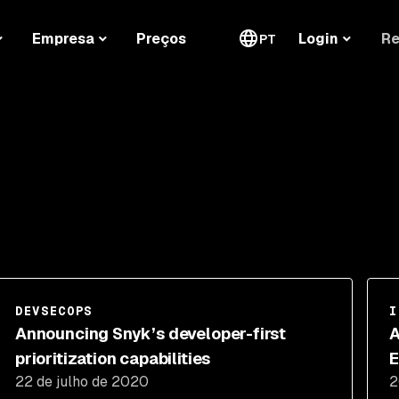
Re
Empresa
Preços
Login
PT
DEVSECOPS
I
Announcing Snyk’s developer-first
A
prioritization capabilities
E
22 de julho de 2020
2