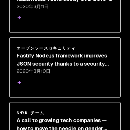
2020年3月11日
11249
オープンソースセキュリティ
Fastify Node.js framework improves
JSON security thanks to a security
2020年3月10日
report
SNYK チーム
A call to growing tech companies —
how to move the needle on gender