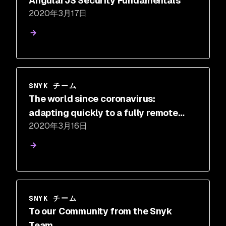
AngularJS Security Fundamentals
2020年3月17日
SNYK チーム
The world since coronavirus:
adapting quickly to a fully remote
2020年3月16日
environment
SNYK チーム
To our Community from the Snyk
Team