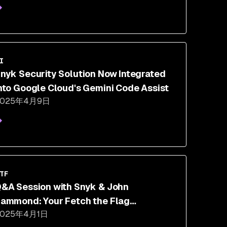
I
nyk Security Solution Now Integrated
nto Google Cloud's Gemini Code Assist
2025年4月9日
TF
&A Session with Snyk & John
ammond: Your Fetch the Flag
2025年4月1日
uestions, Answered