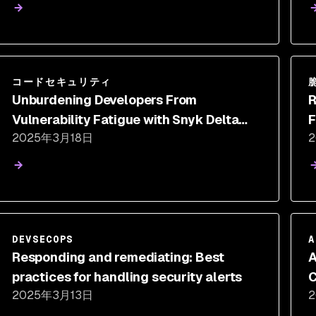
コードセキュリティ
Unburdening Developers From
R
Vulnerability Fatigue with Snyk Delta
F
2025年3月18日
Findings
DEVSECOPS
A
Responding and remediating: Best
A
practices for handling security alerts
C
2025年3月13日