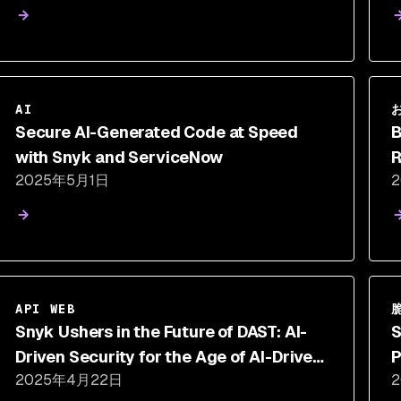
AI
Secure AI-Generated Code at Speed
B
with Snyk and ServiceNow
R
2025年5月1日
C
API WEB
Snyk Ushers in the Future of DAST: AI-
S
Driven Security for the Age of AI-Driven
P
2025年4月22日
Development