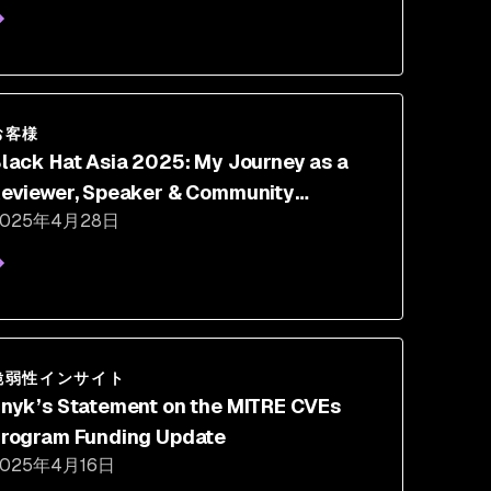
お客様
lack Hat Asia 2025: My Journey as a
eviewer, Speaker & Community
2025年4月28日
onnector
脆弱性インサイト
nyk’s Statement on the MITRE CVEs
rogram Funding Update
2025年4月16日