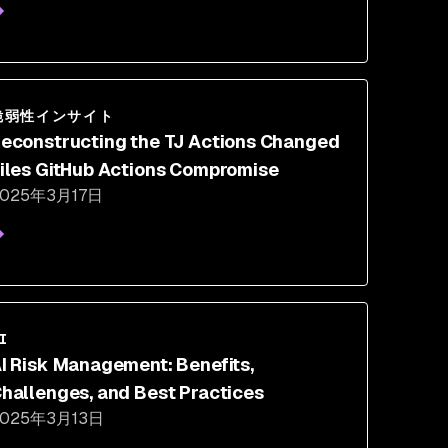
脆弱性インサイト
econstructing the TJ Actions Changed
iles GitHub Actions Compromise
2025年3月17日
I
I Risk Management: Benefits,
hallenges, and Best Practices
2025年3月13日