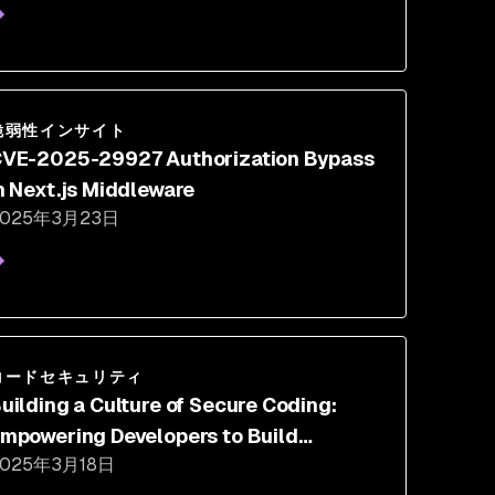
脆弱性インサイト
VE-2025-29927 Authorization Bypass
n Next.js Middleware
2025年3月23日
コードセキュリティ
uilding a Culture of Secure Coding:
mpowering Developers to Build
2025年3月18日
esilient Software