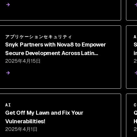
アプリケーションセキュリティ
A
Snyk Partners with Nova8 to Empower
S
Secure Development Across Latin
i
2025年4月15日
America
AI
C
Get Off My Lawn and Fix Your
Q
Vulnerabilities!
H
2025年4月1日
Q