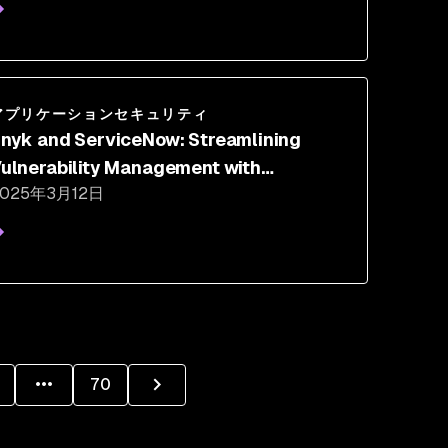
アプリケーションセキュリティ
nyk and ServiceNow: Streamlining
ulnerability Management with
2025年3月12日
erviceNow VR Assignment Rules
70