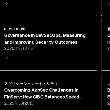
DEVSECOPS
Governance in DevSecOps: Measuring
C
and Improving Security Outcomes
i
2025年3月27日
アプリケーションセキュリティ
Overcoming AppSec Challenges in
B
FinServ: How CIBC Balances Speed,
E
2025年3月20日
Security, and Compliance
R