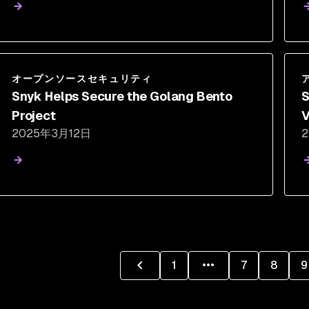
オープンソースセキュリティ
Snyk Helps Secure the Golang Bento
S
Project
V
2025年3月12日
S
1
7
8
9