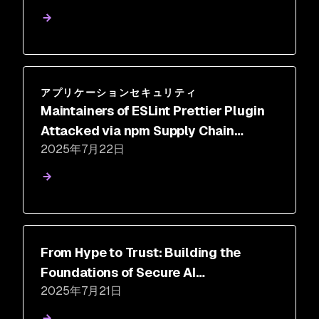
アプリケーションセキュリティ
Maintainers of ESLint Prettier Plugin
Attacked via npm Supply Chain
2025年7月22日
Malware
From Hype to Trust: Building the
Foundations of Secure AI
2025年7月21日
Development