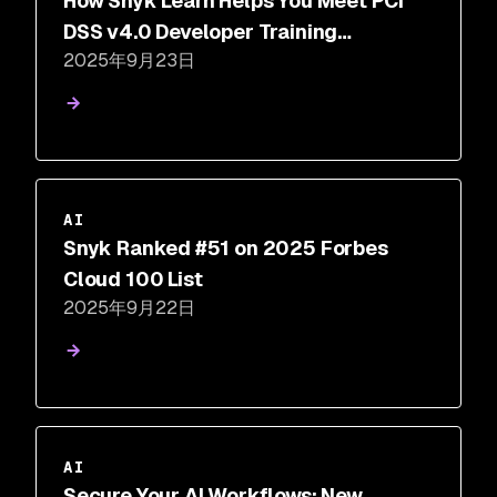
How Snyk Learn Helps You Meet PCI
DSS v4.0 Developer Training
2025年9月23日
Requirements
AI
Snyk Ranked #51 on 2025 Forbes
Cloud 100 List
2025年9月22日
AI
Secure Your AI Workflows: New