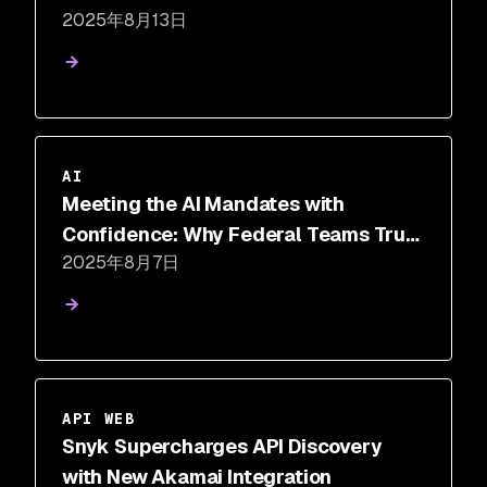
2025年8月13日
AI
Meeting the AI Mandates with
Confidence: Why Federal Teams Trust
2025年8月7日
Snyk
API WEB
Snyk Supercharges API Discovery
with New Akamai Integration