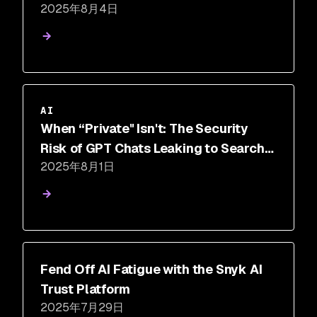
2025年8月4日
Development
AI
When “Private" Isn't: The Security
Risk of GPT Chats Leaking to Search
2025年8月1日
Engines
Fend Off AI Fatigue with the Snyk AI
Trust Platform
2025年7月29日