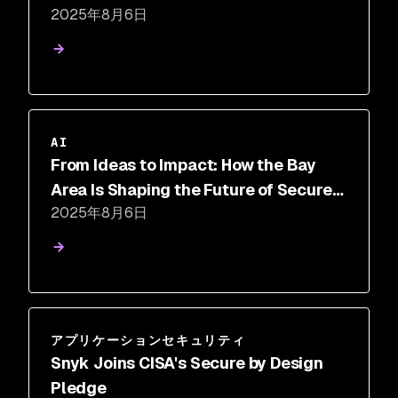
2025年8月6日
AI
From Ideas to Impact: How the Bay
Area Is Shaping the Future of Secure
2025年8月6日
AI
アプリケーションセキュリティ
Snyk Joins CISA's Secure by Design
Pledge