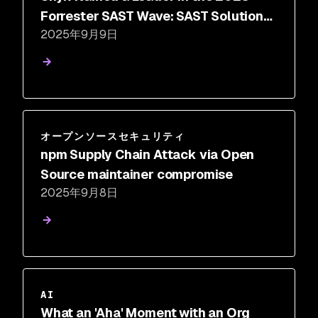
Forrester SAST Wave: SAST Solutions,
2025年9月9日
Q3 2025
オープンソースセキュリティ
npm Supply Chain Attack via Open
Source maintainer compromise
2025年9月8日
AI
What an 'Aha' Moment with an Org