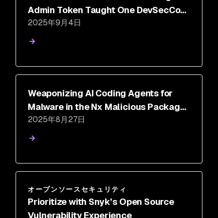
Admin Token Taught One DevSecCon
2025年9月4日
Speaker About AI Security
Weaponizing AI Coding Agents for
Malware in the Nx Malicious Package
2025年8月27日
Security Incident
オープンソースセキュリティ
Prioritize with Snyk’s Open Source
Vulnerability Experience