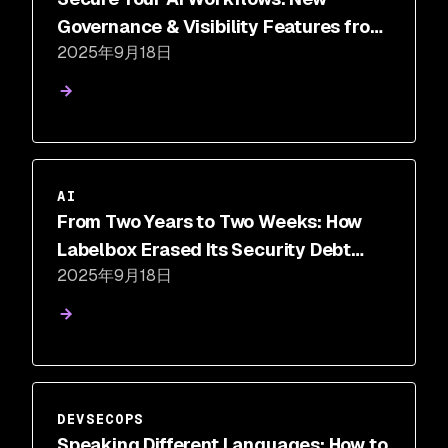
Governance & Visibility Features from
2025年9月18日
Snyk
AI
From Two Years to Two Weeks: How
Labelbox Erased Its Security Debt
2025年9月18日
with Snyk's AI-Accelerated
Remediation
DEVSECOPS
Speaking Different Languages: How to