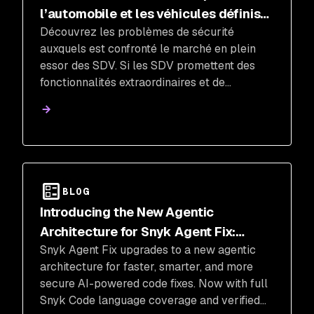
l’automobile et les véhicules définis
Découvrez les problèmes de sécurité
par le logiciel (SDV)
auxquels est confronté le marché en plein
essor des SDV. Si les SDV promettent des
fonctionnalités extraordinaires et de
nouveaux flux de revenus, ils reposent
principalement sur du code écrit en C ou en
C++, deux langages connus pour leurs
vulnérabilités.
BLOG
Introducing the New Agentic
Architecture for Snyk Agent Fix:
Snyk Agent Fix upgrades to a new agentic
Faster, Smarter, and More Secure
architecture for faster, smarter, and more
secure AI-powered code fixes. Now with full
Snyk Code language coverage and verified