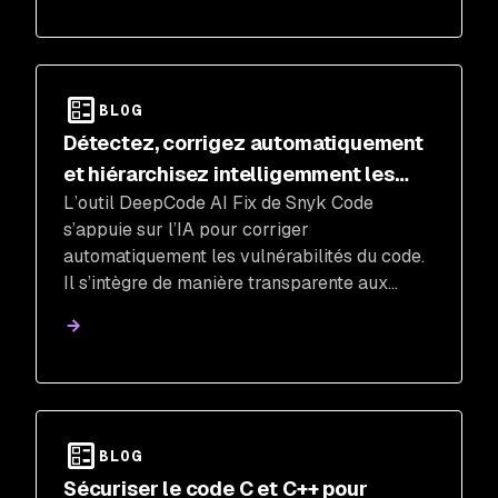
BLOG
Détectez, corrigez automatiquement
et hiérarchisez intelligemment les
L’outil DeepCode AI Fix de Snyk Code
failles avec les outils de sécurité du
s’appuie sur l’IA pour corriger
code basés sur l’IA de Snyk
automatiquement les vulnérabilités du code.
Il s’intègre de manière transparente aux
workflows de développement et donne la
priorité aux problèmes critiques. Grâce à l’IA,
DeepCode AI Fix propose des corrections
rapides, précises et sûres qui aident les
développeurs à renforcer la sécurité de leurs
applications.
BLOG
Sécuriser le code C et C++ pour