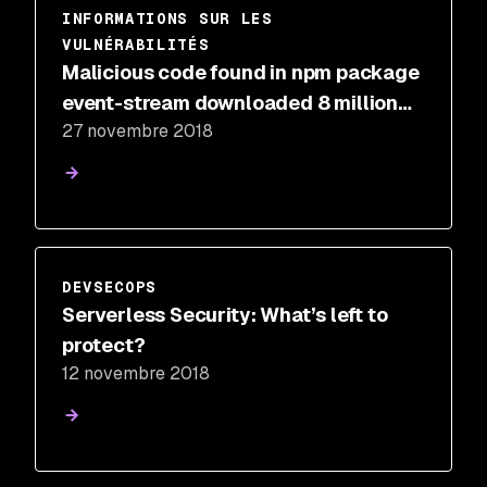
INFORMATIONS SUR LES
VULNÉRABILITÉS
Malicious code found in npm package
event-stream downloaded 8 million
27 novembre 2018
times in the past 2.5 months
DEVSECOPS
Serverless Security: What’s left to
protect?
12 novembre 2018